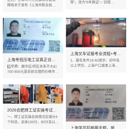
近日，上海市人力资源和社会保
审”，改为“6年换证”✅ 旧规
障局关于发布《上海市职业技能
（2026年6月1日前）：证书有效
提升补贴目录 （2026年）》的通
期：6年 每满3年必须复审一次
知：根据《关于进一步完善职业
（需参加培训+理论考试）未按时
技能提升补贴政策的通知》有关
复审 → 证书失效 → 不得上岗✅
规定，现将上海市职业技能提升
新规（2026年6月1日起）：证书
补贴目录（2026年）予以发布。
有效期仍为6年,取消中间复审环
我们根据新发布的补贴目录附
节,持证人只需在证书到期前6个月
件，看到依旧包含特种作业证。
内完成，理论培训与考试，即可
补贴对象、补贴标准和领取条件
申请
到底是怎样的？和大家详
上海叉车证报考全流程+考试费用+拿证时间
上海考低压电工证真正合理的价格
1、报名条件18-60周岁、初中及
以上学历、上海户口或者上海有
1️⃣学费：跟市区/郊区关系不大💴
工作单位上班人员2、报考流程提
700-800元是目前合理的价格市面
交资料报名→先开通学习账户刷
上很多2500左右包过拿证，只能
题→线下培训→安排考试3、报名
说千万别信，坑人没商量注意：3
资料（1）身份证复印件（2）初
月份以后受到设备更新、培训时
中及以上学历证（3）体检报告
长因素影响，整个行业会涨到
（可参考驾照体检报告）（4）社
1000元左右，要报考趁早。2️⃣报
保或者居住证（本市户籍不需
考费包含的费用✅考试费：理论和
要）（5）一寸白底照片电子档
实操考试费✅培训费：线下理论和
2026合肥焊工证实操考试考什么？怎么考？（图文详细版）
4、报考费用初次费用12
实操现场培训费用✅软件费：线上
一、焊工证实操总体情况实操分4
刷题和
个科目，总体100分，80分及以上
为合格。二、焊工证实操考试内
上海学员狂刷两天题，居然低压电工复审一次性过了！